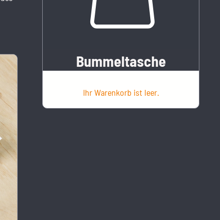
Bummeltasche
Ihr Warenkorb ist leer.