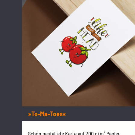
»To-Ma-Toes«
Schön gestaltete Karte auf 300 g/m² Papier.