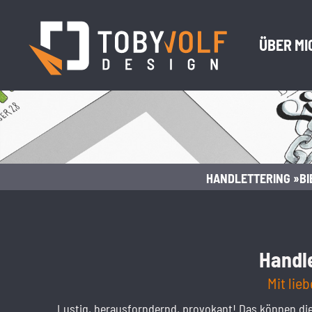
ÜBER MI
HANDLETTERING »BI
Handle
Mit lie
Lustig, herausforndernd, provokant! Das können die 