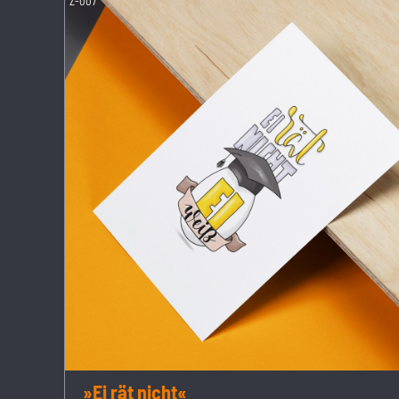
Z-007
»Ei rät nicht«