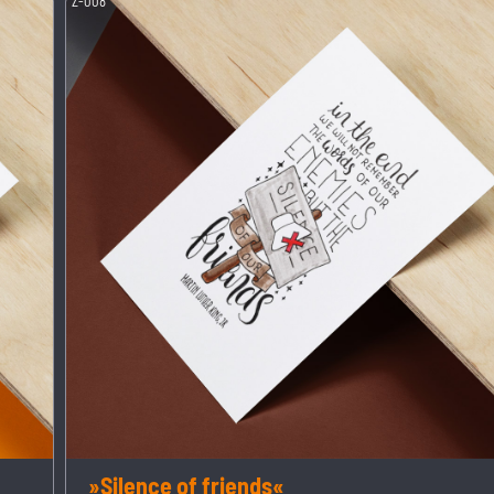
Z-008
»Silence of friends«