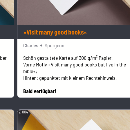
»Visit many good books«
Charles H. Spurgeon
aber
Schön gestaltete Karte auf 300 g/m² Papier.
Vorne Motiv »Visit many good books but live in the
bible«;
Hinten: gepunktet mit kleinem Rechtehinweis.
Bald verfügbar!
Z-004