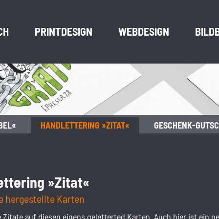
CH
PRINTDESIGN
WEBDESIGN
BILD
BEL«
HANDLETTERING »ZITAT«
GESCHENK-GUTSC
ttering »Zitat«
be hergestellte Karten
Zitate auf diesen eigens geletterted Karten. Auch hier ist ein n