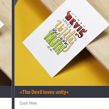
»The Devil loves unity«
Costi Hinn