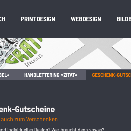
CH
PRINTDESIGN
WEBDESIGN
BILD
BEL«
HANDLETTERING »ZITAT«
GESCHENK-GUTSC
enk-Gutscheine
t auch zum Verschenken
 und individuelles Design? Wer braucht denn sowas?