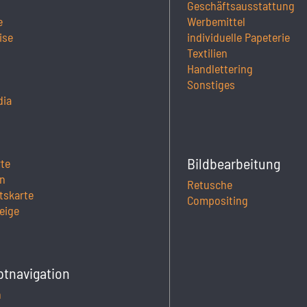
Geschäftsausstattung
e
Werbemittel
ise
individuelle Papeterie
Textilien
Handlettering
Sonstiges
dia
Bildbearbeitung
rte
n
Retusche
tskarte
Compositing
eige
ptnavigation
h