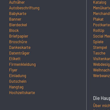
Aufnäher
Katalog
Autobeschriftung
Menükart
Babykarte
Merchand
Banner
Plakat
Bierdeckel
Postkarte
Block
RollUp
Briefpapier
Social Me
Broschüre
Spiele
Dankeskarte
Stempel
Datenträger
Tasche
Etikett
Visitenka
Firmenkleidung
Webdesig
Flyer
Weihnach
Einladung
Werbeanz
Gutschein
Hangtag
Hochzeitskarte
Die Hau
Über mic