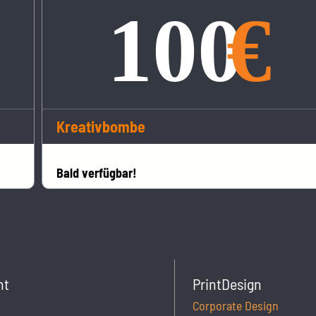
Kreativbombe
Bald verfügbar!
ht
PrintDesign
Corporate Design