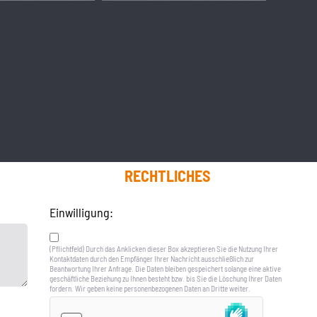
RECHTLICHES
Einwilligung:
(Pflichtfeld) Durch das Anklicken dieser Box akzeptieren Sie die Nutzung Ihrer
Kontaktdaten durch den Empfänger Ihrer Nachricht ausschließlich zur
Beantwortung Ihrer Anfrage. Die Daten bleiben gespeichert solange eine aktive
geschäftliche Beziehung zu Ihnen besteht bzw. bis Sie die Löschung Ihrer Daten
fordern. Wir geben keine personenbezogenen Daten an Dritte weiter.