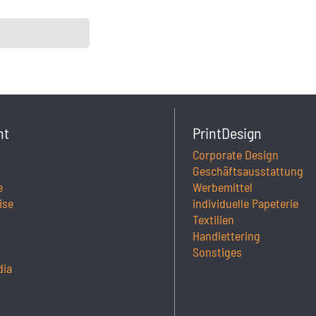
ht
PrintDesign
Corporate Design
Geschäftsausstattung
e
Werbemittel
ise
individuelle Papeterie
Textilien
Handlettering
Sonstiges
dia