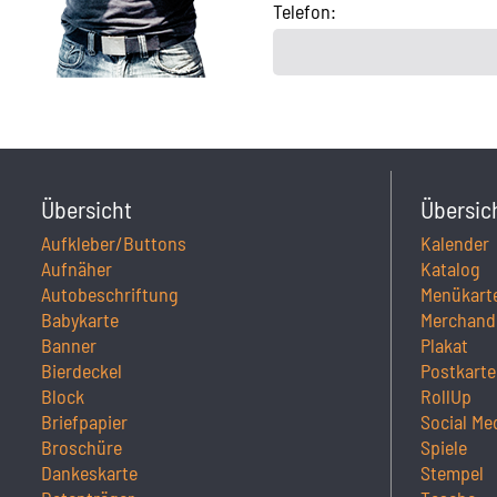
Telefon:
Übersicht
Übersic
Aufkleber/Buttons
Kalender
Aufnäher
Katalog
Autobeschriftung
Menükart
Babykarte
Merchand
Banner
Plakat
Bierdeckel
Postkarte
Block
RollUp
Briefpapier
Social Me
Broschüre
Spiele
Dankeskarte
Stempel