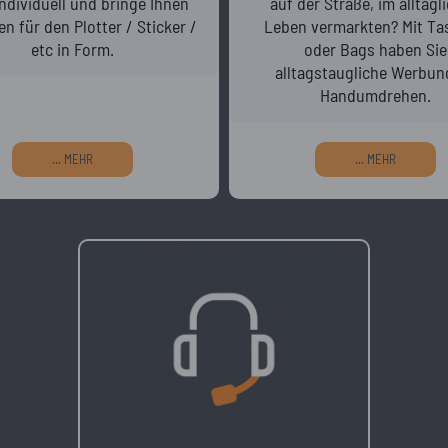
ndividuell und bringe Ihnen
auf der Straße, im alltägl
en für den Plotter / Sticker /
Leben vermarkten? Mit Ta
etc in Form.
oder Bags haben Sie
alltagstaugliche Werbun
Handumdrehen.
... MEHR
... MEHR