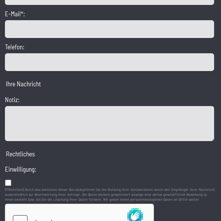
E-Mail*:
Telefon:
Ihre Nachricht
Notiz:
Rechtliches
Einwilligung:
(Pflichtfeld) Durch das Anklicken dieser Box akzeptieren Sie die Nutzung Ihrer Kontaktdaten durch den Empfänger Ihrer Nachricht
ausschließlich zur Beantwortung Ihrer Anfrage. Die Daten bleiben gespeichert solange eine aktive geschäftliche Beziehung zu
Ihnen besteht bzw. bis Sie die Löschung Ihrer Daten fordern. Wir geben keine personenbezogenen Daten an Dritte weiter.