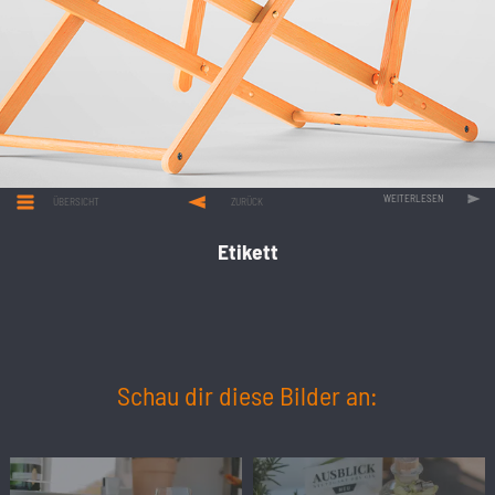
WEITERLESEN
ÜBERSICHT
ZURÜCK
Etikett
Schau dir diese Bilder an: