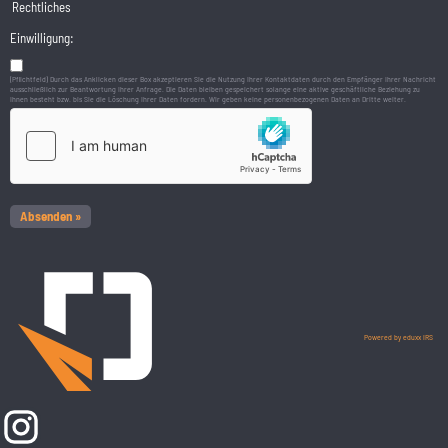
Rechtliches
Einwilligung:
(Pflichtfeld) Durch das Anklicken dieser Box akzeptieren Sie die Nutzung Ihrer Kontaktdaten durch den Empfänger Ihrer Nachricht
ausschließlich zur Beantwortung Ihrer Anfrage. Die Daten bleiben gespeichert solange eine aktive geschäftliche Beziehung zu
Ihnen besteht bzw. bis Sie die Löschung Ihrer Daten fordern. Wir geben keine personenbezogenen Daten an Dritte weiter.
Powered by eduxx iRS