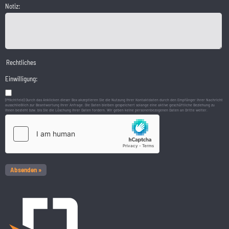
Notiz:
Rechtliches
Einwilligung:
(Pflichtfeld) Durch das Anklicken dieser Box akzeptieren Sie die Nutzung Ihrer Kontaktdaten durch den Empfänger Ihrer Nachricht
ausschließlich zur Beantwortung Ihrer Anfrage. Die Daten bleiben gespeichert solange eine aktive geschäftliche Beziehung zu
Ihnen besteht bzw. bis Sie die Löschung Ihrer Daten fordern. Wir geben keine personenbezogenen Daten an Dritte weiter.