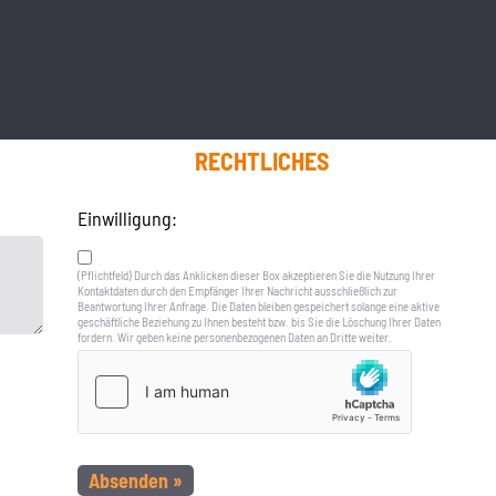
RECHTLICHES
Einwilligung:
(Pflichtfeld) Durch das Anklicken dieser Box akzeptieren Sie die Nutzung Ihrer
Kontaktdaten durch den Empfänger Ihrer Nachricht ausschließlich zur
Beantwortung Ihrer Anfrage. Die Daten bleiben gespeichert solange eine aktive
geschäftliche Beziehung zu Ihnen besteht bzw. bis Sie die Löschung Ihrer Daten
fordern. Wir geben keine personenbezogenen Daten an Dritte weiter.