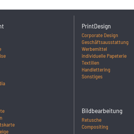
ht
PrintDesign
Corporate Design
Geschäftsausstattung
e
Werbemittel
ise
individuelle Papeterie
Textilien
Handlettering
Sonstiges
dia
Bildbearbeitung
rte
n
Retusche
tskarte
Compositing
eige