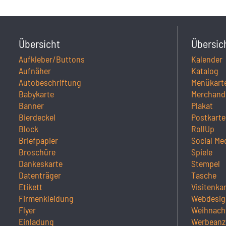
Übersicht
Übersic
Aufkleber/Buttons
Kalender
Aufnäher
Katalog
Autobeschriftung
Menükart
Babykarte
Merchand
Banner
Plakat
Bierdeckel
Postkarte
Block
RollUp
Briefpapier
Social Me
Broschüre
Spiele
Dankeskarte
Stempel
Datenträger
Tasche
Etikett
Visitenka
Firmenkleidung
Webdesig
Flyer
Weihnach
Einladung
Werbeanz