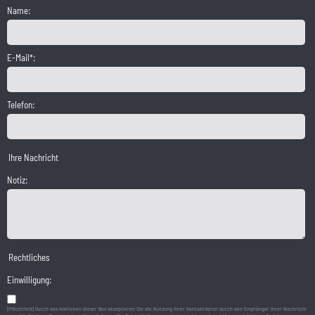
Name:
E-Mail*:
Telefon:
Ihre Nachricht
Notiz:
Rechtliches
Einwilligung:
(Pflichtfeld) Durch das Anklicken dieser Box akzeptieren Sie die Nutzung Ihrer Kontaktdaten durch den Empfänger Ihrer Nachricht