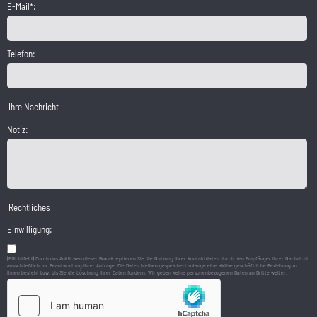
E-Mail*:
Telefon:
Ihre Nachricht
Notiz:
Rechtliches
Einwilligung:
(Pflichtfeld) Durch das Anklicken dieser Box akzeptieren Sie die Nutzung Ihrer Kontaktdaten durch den Empfänger Ihrer Nachricht
ausschließlich zur Beantwortung Ihrer Anfrage. Die Daten bleiben gespeichert solange eine aktive geschäftliche Beziehung zu
Ihnen besteht bzw. bis Sie die Löschung Ihrer Daten fordern. Wir geben keine personenbezogenen Daten an Dritte weiter.