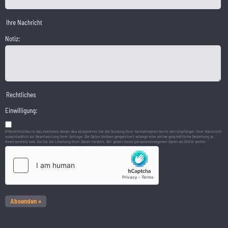
Ihre Nachricht
Notiz:
Rechtliches
Einwilligung:
(Pflichtfeld) Durch das Anklicken dieser Box akzeptieren Sie die Nutzung Ihrer Kontaktdaten durch den Empfänger Ihrer Nachricht
ausschließlich zur Beantwortung Ihrer Anfrage. Die Daten bleiben gespeichert solange eine aktive geschäftliche Beziehung zu
Ihnen besteht bzw. bis Sie die Löschung Ihrer Daten fordern. Wir geben keine personenbezogenen Daten an Dritte weiter.