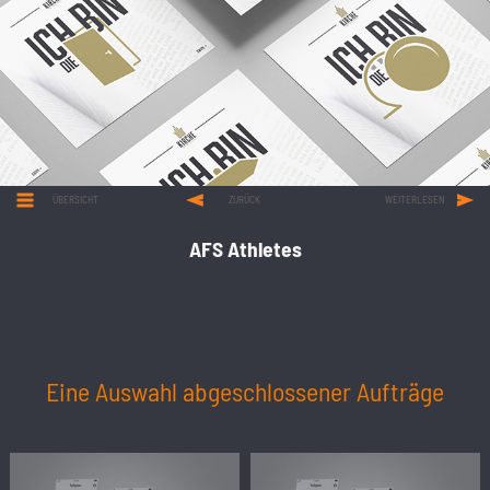
ÜBERSICHT
ZURÜCK
WEITERLESEN
AFS Athletes
Eine Auswahl abgeschlossener Aufträge