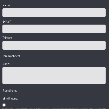
Name:
E-Mail*:
Telefon:
Ihre Nachricht
Notiz:
Rechtliches
Einwilligung:
(Pflichtfeld) Durch das Anklicken dieser Box akzeptieren Sie die Nutzung Ihrer Kontaktdaten durch den Empfänger Ihrer Nachricht