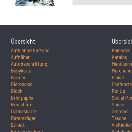
Übersicht
Übersic
Aufkleber/Buttons
Kalender
Aufnäher
Katalog
Autobeschriftung
Menükart
Babykarte
Merchand
Banner
Plakat
Bierdeckel
Postkarte
Block
RollUp
Briefpapier
Social Me
Broschüre
Spiele
Dankeskarte
Stempel
Datenträger
Tasche
Etikett
Visitenka
Firmenkleidung
Webdesig