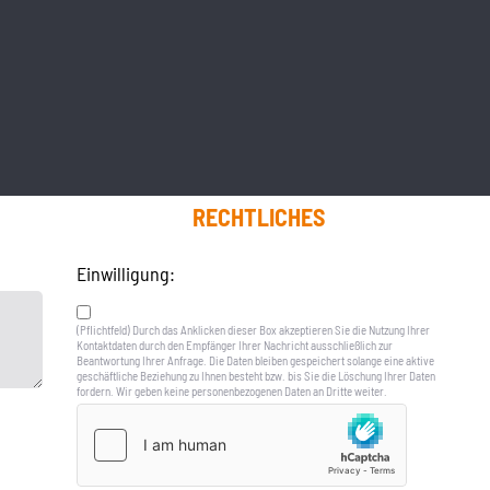
RECHTLICHES
Einwilligung:
(Pflichtfeld) Durch das Anklicken dieser Box akzeptieren Sie die Nutzung Ihrer
Kontaktdaten durch den Empfänger Ihrer Nachricht ausschließlich zur
Beantwortung Ihrer Anfrage. Die Daten bleiben gespeichert solange eine aktive
geschäftliche Beziehung zu Ihnen besteht bzw. bis Sie die Löschung Ihrer Daten
fordern. Wir geben keine personenbezogenen Daten an Dritte weiter.