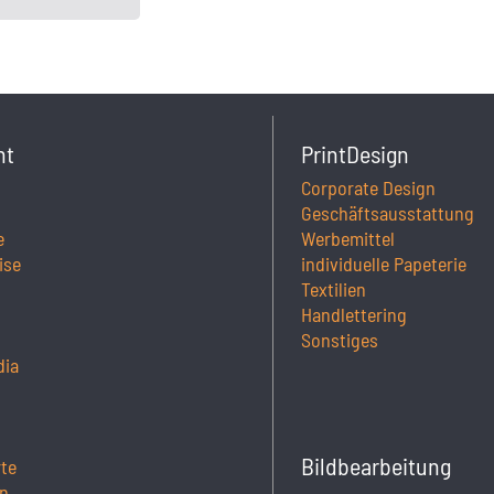
ht
PrintDesign
Corporate Design
Geschäftsausstattung
e
Werbemittel
ise
individuelle Papeterie
Textilien
Handlettering
Sonstiges
dia
Bildbearbeitung
rte
n