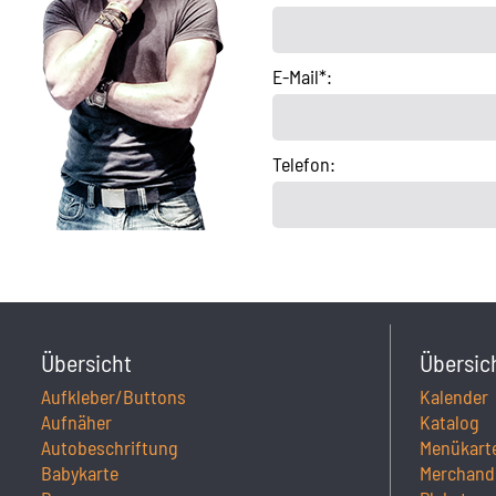
E-Mail*:
Telefon:
Übersicht
Übersic
Aufkleber/Buttons
Kalender
Aufnäher
Katalog
Autobeschriftung
Menükart
Babykarte
Merchand