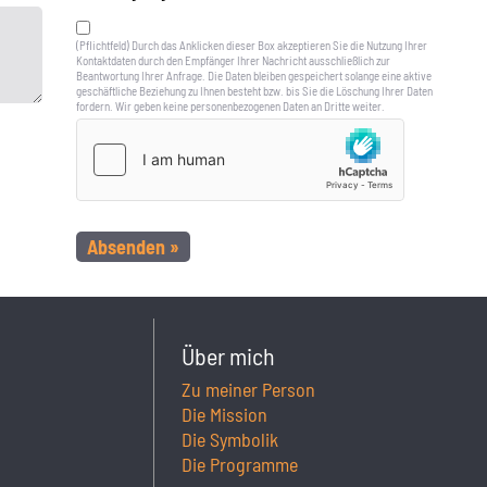
(Pflichtfeld) Durch das Anklicken dieser Box akzeptieren Sie die Nutzung Ihrer
Kontaktdaten durch den Empfänger Ihrer Nachricht ausschließlich zur
Beantwortung Ihrer Anfrage. Die Daten bleiben gespeichert solange eine aktive
geschäftliche Beziehung zu Ihnen besteht bzw. bis Sie die Löschung Ihrer Daten
fordern. Wir geben keine personenbezogenen Daten an Dritte weiter.
Über mich
Zu meiner Person
Die Mission
Die Symbolik
Die Programme