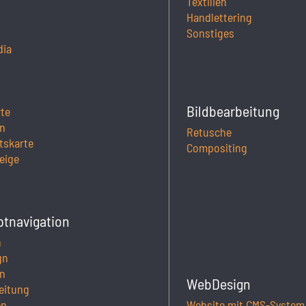
Textilien
Handlettering
Sonstiges
dia
Bildbearbeitung
rte
n
Retusche
tskarte
Compositing
eige
ptnavigation
h
gn
n
WebDesign
eitung
Website mit CMS-System
en