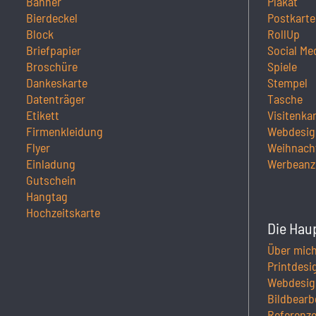
Banner
Plakat
Bierdeckel
Postkarte
Block
RollUp
Briefpapier
Social Me
Broschüre
Spiele
Dankeskarte
Stempel
Datenträger
Tasche
Etikett
Visitenka
Firmenkleidung
Webdesig
Flyer
Weihnach
Einladung
Werbeanz
Gutschein
Hangtag
Hochzeitskarte
Die Hau
Über mic
Printdesi
Webdesig
Bildbearb
Referenz