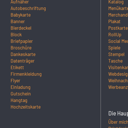
Aufnäher
Katalog
Autobeschriftung
Menükart
Babykarte
Merchand
Banner
Plakat
Bierdeckel
Postkarte
Block
RollUp
Briefpapier
Social Me
Broschüre
Spiele
Dankeskarte
Stempel
Datenträger
Tasche
Etikett
Visitenka
Firmenkleidung
Webdesig
Flyer
Weihnach
Einladung
Werbeanz
Gutschein
Hangtag
Hochzeitskarte
Die Hau
Über mic