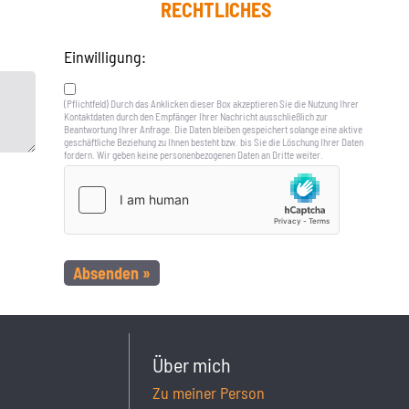
RECHTLICHES
Einwilligung:
(Pflichtfeld) Durch das Anklicken dieser Box akzeptieren Sie die Nutzung Ihrer
Kontaktdaten durch den Empfänger Ihrer Nachricht ausschließlich zur
Beantwortung Ihrer Anfrage. Die Daten bleiben gespeichert solange eine aktive
geschäftliche Beziehung zu Ihnen besteht bzw. bis Sie die Löschung Ihrer Daten
fordern. Wir geben keine personenbezogenen Daten an Dritte weiter.
Über mich
Zu meiner Person