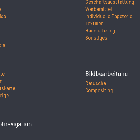
Geschäftsausstattung
e
Werbemittel
ise
individuelle Papeterie
Textilien
Handlettering
Sonstiges
dia
Bildbearbeitung
rte
n
Retusche
tskarte
Compositing
eige
ptnavigation
h