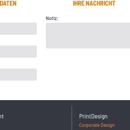
TDATEN
IHRE NACHRICHT
Notiz:
ht
PrintDesign
Corporate Design