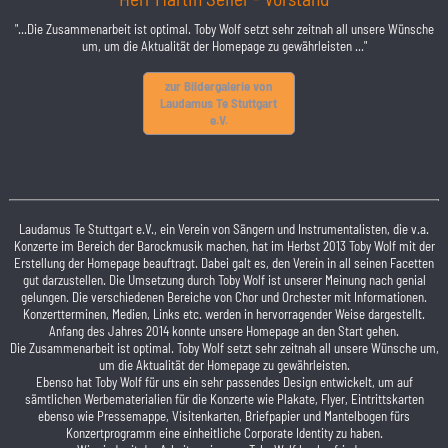
"...Die Zusammenarbeit ist optimal. Toby Wolf setzt sehr zeitnah all unsere Wünsche
um, um die Aktualität der Homepage zu gewährleisten ..."
zur Bildergalerie von
Laudamus Te Stuttgart
e.V.
Laudamus Te Stuttgart e.V., ein Verein von Sängern und Instrumentalisten, die v.a.
Konzerte im Bereich der Barockmusik machen, hat im Herbst 2013 Toby Wolf mit der
Erstellung der Homepage beauftragt. Dabei galt es, den Verein in all seinen Facetten
gut darzustellen. Die Umsetzung durch Toby Wolf ist unserer Meinung nach genial
gelungen. Die verschiedenen Bereiche von Chor und Orchester mit Informationen.
Konzertterminen, Medien, Links etc. werden in hervorragender Weise dargestellt.
Anfang des Jahres 2014 konnte unsere Homepage an den Start gehen.
Die Zusammenarbeit ist optimal. Toby Wolf setzt sehr zeitnah all unsere Wünsche um,
um die Aktualität der Homepage zu gewährleisten.
Ebenso hat Toby Wolf für uns ein sehr passendes Design entwickelt, um auf
sämtlichen Werbematerialien für die Konzerte wie Plakate, Flyer, Eintrittskarten
ebenso wie Pressemappe, Visitenkarten, Briefpapier und Mantelbogen fürs
Konzertprogramm eine einheitliche Corporate Identity zu haben.