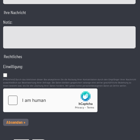
Ihre Nachricht
Notiz:
Rechtliches
Einwilligung:
(Pflichtfeld) Durch das Anklicken dieser Box akzeptieren Sie die Nutzung Ihrer Kontaktdaten durch den Empfänger Ihrer Nachricht
ausschließlich zur Beantwortung Ihrer Anfrage. Die Daten bleiben gespeichert solange eine aktive geschäftliche Beziehung zu
Ihnen besteht bzw. bis Sie die Löschung Ihrer Daten fordern. Wir geben keine personenbezogenen Daten an Dritte weiter.