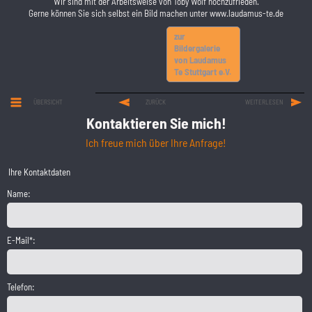
Wir sind mit der Arbeitsweise von Toby Wolf hochzufrieden.
Gerne können Sie sich selbst ein Bild machen unter www.laudamus-te.de
zur
Bildergalerie
von Laudamus
Te Stuttgart e.V.
ÜBERSICHT
ZURÜCK
WEITERLESEN
Kontaktieren Sie mich!
Ich freue mich über Ihre Anfrage!
Ihre Kontaktdaten
Name:
E-Mail*:
Telefon: